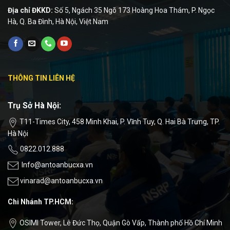
Địa chỉ ĐKKD:
Số 5, Ngách 35 Ngõ 173 Hoàng Hoa Thám, P. Ngọc
Hà, Q. Ba Đình, Hà Nội, Việt Nam
THÔNG TIN LIÊN HỆ
Trụ Sở Hà Nội:
T11-Times City, 458 Minh Khai, P. Vĩnh Tuy, Q. Hai Bà Trưng, TP.
Hà Nội
0822.012.888
Info@antoanbucxa.vn
vinarad@antoanbucxa.vn
Chi Nhánh TP.HCM:
OSIMI Tower, Lê Đức Thọ, Quận Gò Vấp, Thành phố Hồ Chí Minh