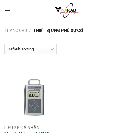
Skip
to
content
TRANG CHỦ
/
THIẾT BỊ ỨNG PHÓ SỰ CỐ
LIỀU KẾ CÁ NHÂN