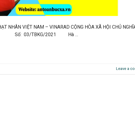
HẠT NHÂN VIỆT NAM – VINARAD CỘNG HÒA XÃ HỘI CHỦ NGHĨ
húc Số: 03/TBKG/2021 Hà …
Leave a c