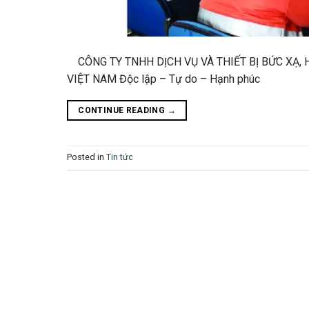
CÔNG TY TNHH DỊCH VỤ VÀ THIẾT BỊ BỨC XẠ, 
VIỆT NAM Độc lập – Tự do – Hạnh p
CONTINUE READING
→
Posted in
Tin tức