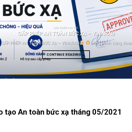
CẤP PHÉP TIN TỨC
CẤP PHÉP AN TOÀN BỨC XẠ – VINARAD
Ụ CẤP PHÉP AN TOÀN BỨC XẠ – VINARAD
Đồng hành cùng doanh
CONTINUE READING
→
o tạo An toàn bức xạ tháng 05/2021