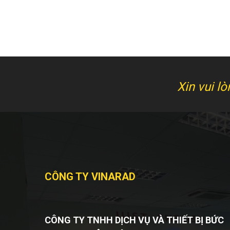
Xin vui l
CÔNG TY VINARAD
CÔNG TY TNHH DỊCH VỤ VÀ THIẾT BỊ BỨC