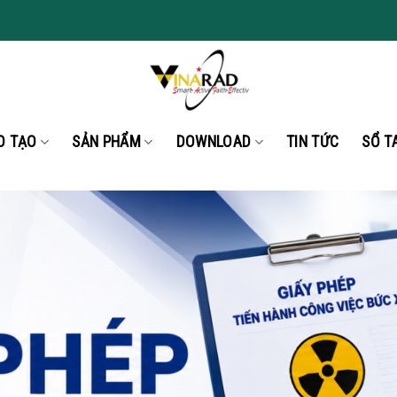
O TẠO
SẢN PHẨM
DOWNLOAD
TIN TỨC
SỔ T