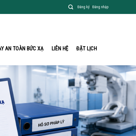
Đăng ký
|
Đăng nhập
AY AN TOÀN BỨC XẠ
LIÊN HỆ
ĐẶT LỊCH