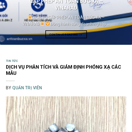
CẤP PHÉP AN TOÀN BỨC XẠ –
VINARAD
DỊCH VỤ CẤP PHÉP AN TOÀN BỨC XẠ –
VINARAD
Đồng hành cùng doanh nghiệp ...
→
CONTINUE READING
TIN TỨC
DỊCH VỤ PHÂN TÍCH VÀ GIÁM ĐỊNH PHÓNG XẠ CÁC
MẪU
BY
QUẢN TRỊ VIÊN