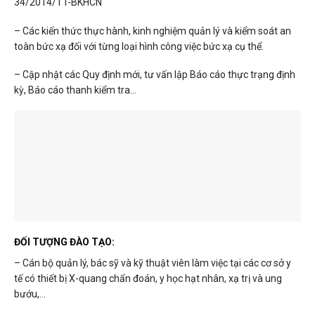
34/2014/TT-BKHCN
– Các kiến thức thực hành, kinh nghiệm quản lý và kiểm soát an
toàn bức xạ đối với từng loại hình công việc bức xạ cụ thể.
– Cập nhật các Quy định mới, tư vấn lập Báo cáo thực trạng định
kỳ, Báo cáo thanh kiểm tra…
ĐỐI TƯỢNG ĐÀO TẠO:
– Cán bộ quản lý, bác sỹ và kỹ thuật viên làm việc tại các cơ sở y
tế có thiết bị X-quang chẩn đoán, y học hạt nhân, xạ trị và ung
bướu,…