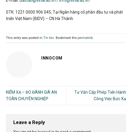
E-mail:
daotao@vinarad.vn
/
info@vinarad.vn
STK: 1221 0000 906 045; Tại Ngân hàng cổ phần đầu tư và phát
triển Việt Nam (BIDV) – CN Hà Thành
This entry was posted in
Tin tức
. Bookmark the
permalink
.
INNOCOM
KIỂM XẠ – ĐO ĐÁNH GIÁ AN
Tư Vấn Cấp Phép Tiến Hành
TOÀN CHUYÊN NGHIỆP
Công Việc Bức Xạ
Leave a Reply
You must be
logged in
to post a comment.