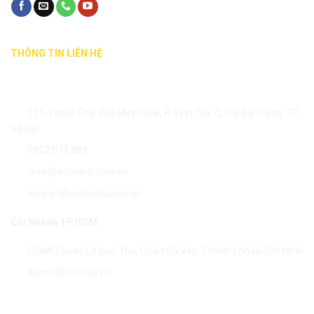
THÔNG TIN LIÊN HỆ
Trụ Sở Hà Nội:
T11-Times City, 458 Minh Khai, P. Vĩnh Tuy, Q. Hai Bà Trưng, TP.
Hà Nội
0822.012.888
Info@antoanbucxa.vn
vinarad@antoanbucxa.vn
Chi Nhánh TP.HCM:
OSIMI Tower, Lê Đức Thọ, Quận Gò Vấp, Thành phố Hồ Chí Minh
admin@vinarad.vn