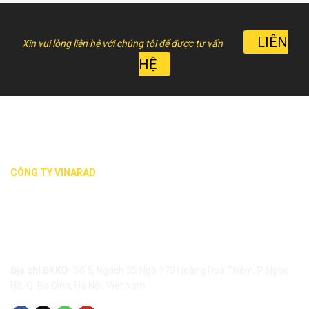
LIÊN
Xin vui lòng liên hệ với chúng tôi để được tư vấn
HỆ
CÔNG TY VINARAD
CÔNG TY TNHH DỊCH VỤ VÀ THIẾT BỊ BỨC XẠ, HẠT
NHÂN VIỆT NAM - VINARAD
Địa chỉ ĐKKD:
Số 5, Ngách 35 Ngõ 173 Hoàng Hoa Thám, P. Ngọc
Hà, Q. Ba Đình, Hà Nội, Việt Nam