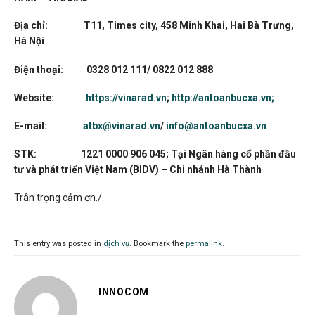
Địa chỉ: T11, Times city, 458 Minh Khai, Hai Bà Trưng,
Hà Nội
Điện thoại: 0328 012 111/ 0822 012 888
Website:
https://vinarad.vn
;
http://antoanbucxa.vn;
E-mail:
atbx@vinarad.vn
/
info@antoanbucxa.vn
STK:
1221 0000 906 045; Tại Ngân hàng cổ phần đầu
tư và phát triển Việt Nam (BIDV) – Chi nhánh Hà Thành
Trân trọng cảm ơn./.
This entry was posted in
dịch vụ
. Bookmark the
permalink
.
INNOCOM