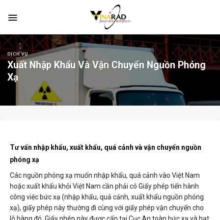
Skip
to
content
DỊCH VỤ
Xuất Nhập Khẩu Và Vận Chuyển Nguồn Phóng
Xạ
Tư vấn nhập khẩu, xuất khẩu, quá cảnh và vận chuyển nguồn
phóng xạ
Các nguồn phóng xạ muốn nhập khẩu, quá cảnh vào Việt Nam
hoặc xuất khẩu khỏi Việt Nam cần phải có Giấy phép tiến hành
công việc bức xạ (nhập khẩu, quả cảnh, xuất khẩu nguồn phóng
xạ), giấy phép này thường đi cùng với giấy phép vận chuyển cho
lô hàng đó. Giấy phép này được cấp tại Cục An toàn bức xạ và hạt